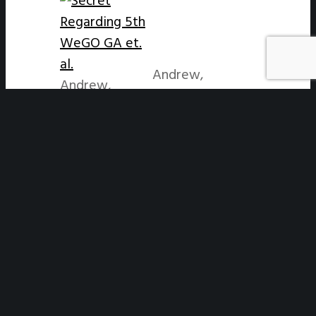
Regarding 5th
WeGO GA et.
al.
Andrew,
Andrew,
Trade
Trade
1
Commissioner,
2020.04.10
Commissioner,
Government
Government
of Canada
of Canada
|
2020.04.10
|
Votes 0
|
Views 9
1
SEARCH